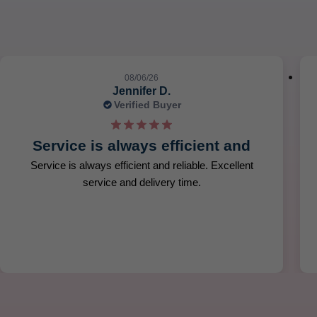
08/05/26
Heather W.
Verified Buyer
Easy and convenient way to
Easy and convenient way to purchase vitamins.
Quick delivery and the product arrived in perfect
condition. Thanks.