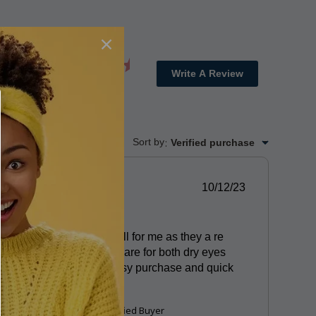
3.5
Write A Review
6 Reviews
Sort by
:
Verified purchase
Published
10/12/23
date
Great Drops
These drops work well for me as they a re
preservative free and are for both dry eyes
and allergic eyes. Easy purchase and quick
delivery
Marilyn H.
Verified Buyer