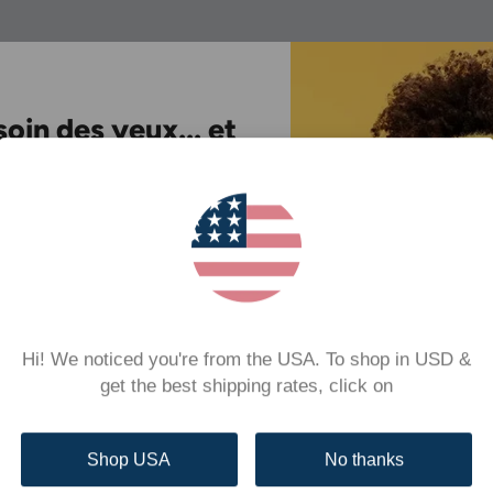
oin des yeux... et
 nos amis !
ith media
otre newsletter et bénéficiez
de
ction sur votre première
commande !
hed
Published
12/05/24
ons également des conseils de
date
We didn’t receive it
t
des promotions exclusives
Hi! We noticed you're from the USA. To shop in USD &
ns votre boîte de réception.
We didn’t receive it
get the best shipping rates, click on
Steven N.
Verified Buyer
Shop USA
No thanks