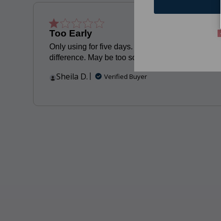
Publis
04/06/24
Too Early
date
Only using for five days. Don’t notice any
difference. May be too soon.
Sheila D.
Verified Buyer
slide 1 out of 12. Review by Jennifer D. on 08/06/26. 5 out of 5 s