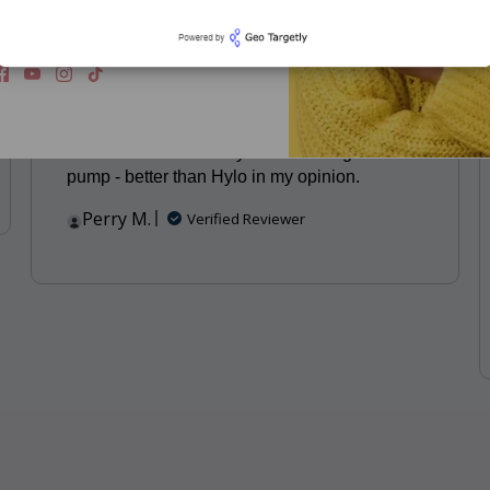
S'abonner
hed
Published
01/28/24
date
Very ergonomically friendly
One of the only PF drops I can administer
without a mirror. I really like the design of the
pump - better than Hylo in my opinion.
Perry M.
Verified Reviewer
tars.