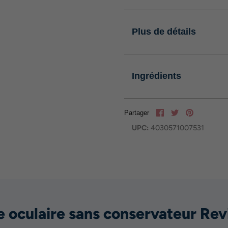
Plus de détails
Ingrédients
Partager
Tweeter
Épinglez-
Partager
le
UPC:
4030571007531
e oculaire sans conservateur Re