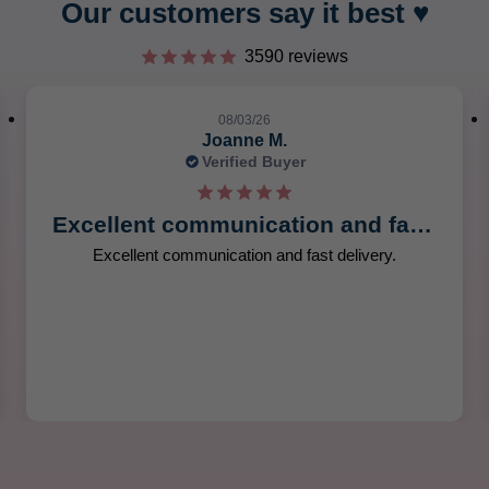
Our customers say it best ♥︎
3590 reviews
08/06/26
Jennifer D.
Verified Buyer
Service is always efficient and
Service is always efficient and reliable. Excellent
service and delivery time.