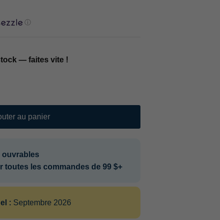
ⓘ
tock — faites vite !
outer au panier
s ouvrables
ur toutes les commandes de 99 $+
el :
Septembre 2026