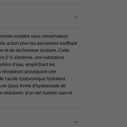
eresse oculaire sans conservateur
uble action pour les personnes souffrant
que et de sécheresse oculaire. Cette
ient 2 % d'ectoïne, une substance
arrière d'eau, empêchant les
es récepteurs provoquant une
de l'acide hyaluronique hydratant
ouvé (sous forme d'hyaluronate de
s structures. d'un œil humain sain et