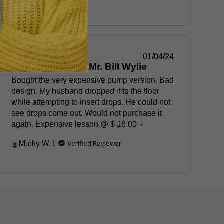
Published
01/04/24
Mrs. M. Wylie for Mr. Bill Wylie
date
Bought the very expensive pump version. Bad
design. My husband dropped it to the floor
while attempting to insert drops. He could not
see drops come out. Would not purchase it
again. Expensive lesson @ $ 16.00 +
Micky W.
Verified Reviewer