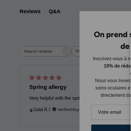
Q&A
Reviews
On prend s
de
Rating
W
Search
All ratings
reviews
Inscrivez-vous à n
10% de rédu
Publis
05/05/26
Nous vous livrer
date
Spring allergy
soins oculaires e
directement da
Very helpful with the spring allergy
Gala R.
Verified Buyer